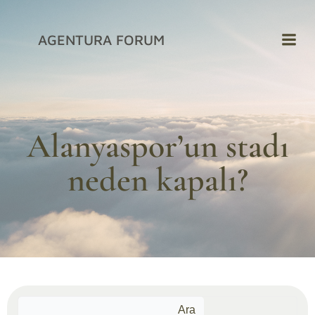
İçeriğe
geç
AGENTURA FORUM
Alanyaspor’un stadı
neden kapalı?
Ara