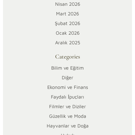
Kesin
Nisan 2026
Nedenleri
Mart 2026
ve
Şubat 2026
Çözümleri
[2026]
Ocak 2026
Aralık 2025
A
Categories
l
Bilim ve Eğitim
a
Diğer
n
Ekonomi ve Finans
Faydalı İpuçları
y
Filmler ve Diziler
a
Güzellik ve Moda
Hayvanlar ve Doğa