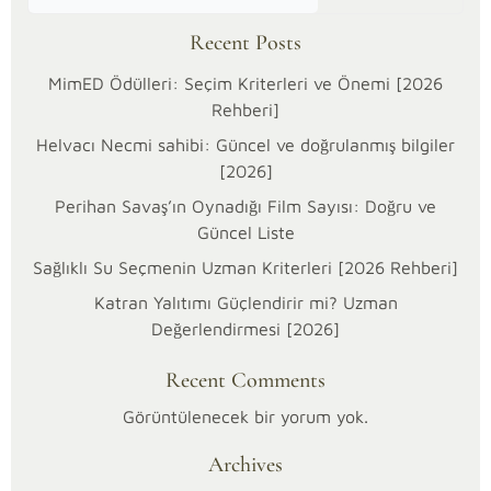
Recent Posts
MimED Ödülleri: Seçim Kriterleri ve Önemi [2026
Rehberi]
Helvacı Necmi sahibi: Güncel ve doğrulanmış bilgiler
[2026]
Perihan Savaş’ın Oynadığı Film Sayısı: Doğru ve
Güncel Liste
Sağlıklı Su Seçmenin Uzman Kriterleri [2026 Rehberi]
Katran Yalıtımı Güçlendirir mi? Uzman
21/01/2026
Değerlendirmesi [2026]
Kategoriler:
Spor
Recent Comments
Alanyaspor
Stadının
Görüntülenecek bir yorum yok.
Kapalı
Archives
Olmasının