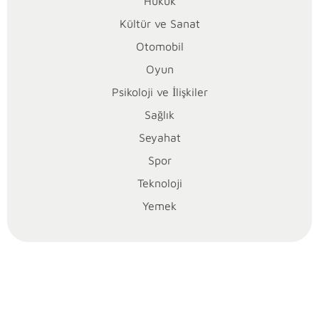
s
Hukuk
p
Kültür ve Sanat
Otomobil
o
Oyun
r
Psikoloji ve İlişkiler
Sağlık
S
Seyahat
t
Spor
Teknoloji
a
Yemek
d
ı
n