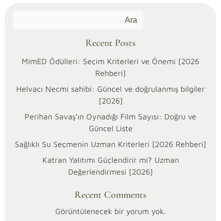
30/03/2026
Ara
Kategoriler:
Sağlık
Recent Posts
MimED Ödülleri: Seçim Kriterleri ve Önemi [2026
Rehberi]
Helvacı Necmi sahibi: Güncel ve doğrulanmış bilgiler
[2026]
Perihan Savaş’ın Oynadığı Film Sayısı: Doğru ve
Güncel Liste
Sağlıklı Su Seçmenin Uzman Kriterleri [2026 Rehberi]
Katran Yalıtımı Güçlendirir mi? Uzman
Değerlendirmesi [2026]
Etikette
Recent Comments
“doğal”,
“mineralli”
Görüntülenecek bir yorum yok.
ya