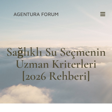
İçeriğe
geç
AGENTURA FORUM
Sağlıklı Su Seçmenin
Uzman Kriterleri
[2026 Rehberi]