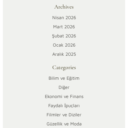
da
Archives
“arıtılmış”
Nisan 2026
yazması
Mart 2026
tek
başına
Şubat 2026
güvenli
Ocak 2026
seçim
Aralık 2025
yaptığın
anlamına
Categories
gelmez;
asıl
Bilim ve Eğitim
farkı
Diğer
suyun
Ekonomi ve Finans
kaynağı,
Faydalı İpuçları
içeriği,
ambalajı
Filmler ve Diziler
ve
Güzellik ve Moda
saklama