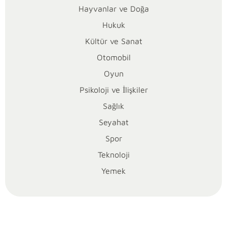
Hayvanlar ve Doğa
koşulu
belirler.
Hukuk
Market
Kültür ve Sanat
rafında
Otomobil
onlarca
Oyun
seçenek
arasında
Psikoloji ve İlişkiler
kalıyorsan,
Sağlık
evde
Seyahat
arıtma
suyu
Spor
mu
Teknoloji
yoksa
Yemek
şişe
su
mu
daha