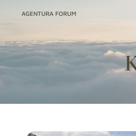
İçeriğe
geç
AGENTURA FORUM
K