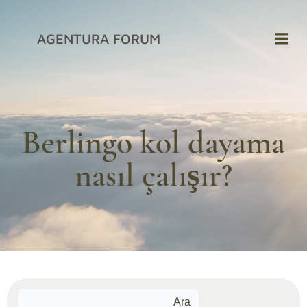
İçeriğe
geç
AGENTURA FORUM
Berlingo kol dayama
nasıl çalışır?
Ara