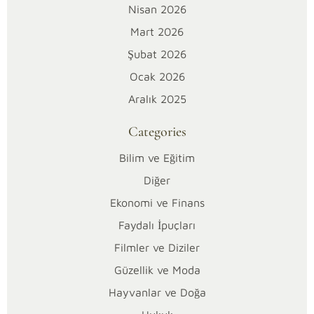
sürüş
Nisan 2026
konforunu
Mart 2026
artıran
Şubat 2026
ancak
çoğu
Ocak 2026
sürücünün
Aralık 2025
çalışma
prensibini
Categories
tam
Bilim ve Eğitim
olarak
bilmediği
Diğer
işlevsel
Ekonomi ve Finans
bir
Faydalı İpuçları
parçadır.
Filmler ve Diziler
Eğer
sen
Güzellik ve Moda
de
Hayvanlar ve Doğa
Berlingo’da