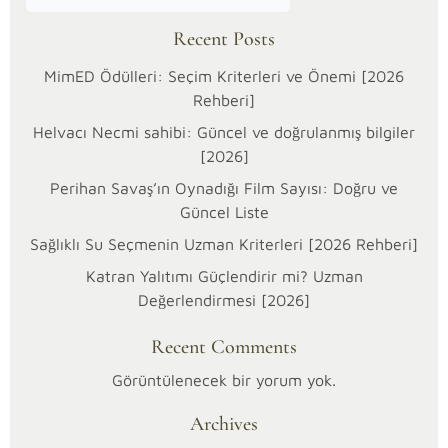
Recent Posts
MimED Ödülleri: Seçim Kriterleri ve Önemi [2026
Rehberi]
Helvacı Necmi sahibi: Güncel ve doğrulanmış bilgiler
[2026]
Perihan Savaş’ın Oynadığı Film Sayısı: Doğru ve
Güncel Liste
Sağlıklı Su Seçmenin Uzman Kriterleri [2026 Rehberi]
Katran Yalıtımı Güçlendirir mi? Uzman
30/01/2026
Değerlendirmesi [2026]
Kategoriler:
Otomobil
Recent Comments
Berlingo
araçlarının
Görüntülenecek bir yorum yok.
kol
Archives
dayaması,