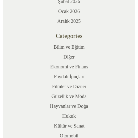
Şubat 2026
arasında
Ocak 2026
algılanma
Aralık 2025
biçimi,
belirli
Categories
yapıtlar
sayesinde
Bilim ve Eğitim
köklü
Diğer
değişimlere
Ekonomi ve Finans
uğruyor.
Jujutsukaisen
Faydalı İpuçları
0
Filmler ve Diziler
animasyonu
Güzellik ve Moda
da
Hayvanlar ve Doğa
bu
süreçte
Hukuk
kültür
Kültür ve Sanat
ve
Otomobil