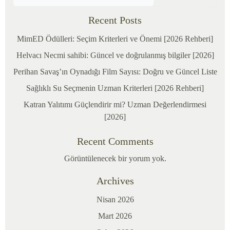
Recent Posts
MimED Ödülleri: Seçim Kriterleri ve Önemi [2026 Rehberi]
Helvacı Necmi sahibi: Güncel ve doğrulanmış bilgiler [2026]
Perihan Savaş’ın Oynadığı Film Sayısı: Doğru ve Güncel Liste
Sağlıklı Su Seçmenin Uzman Kriterleri [2026 Rehberi]
Katran Yalıtımı Güçlendirir mi? Uzman Değerlendirmesi
[2026]
Recent Comments
12/02/2026
Görüntülenecek bir yorum yok.
Kültür
Kategoriler:
ve
Archives
Sanat
Nisan 2026
Animasyon
Mart 2026
sanatının
halk