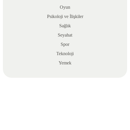
sanat
Oyun
alanında
yepyeni
Psikoloji ve İlişkiler
perspektifler
Sağlık
sundu.
Seyahat
Birçok
kişi
Spor
bu
Teknoloji
yapımı
Yemek
sadece
bir
eğlence
aracı
olarak
görse
de,
aslında
dramatik