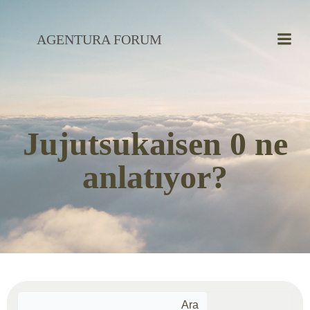
İçeriğe
geç
AGENTURA FORUM
Jujutsukaisen 0 ne
anlatıyor?
Ara