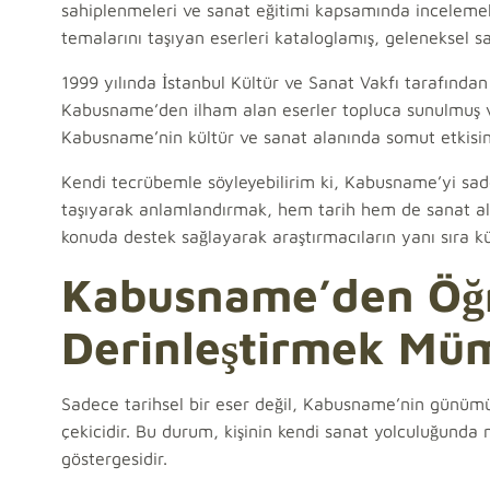
sahiplenmeleri ve sanat eğitimi kapsamında incelemel
temalarını taşıyan eserleri kataloglamış, geleneksel sa
1999 yılında İstanbul Kültür ve Sanat Vakfı tarafında
Kabusname’den ilham alan eserler topluca sunulmuş ve 
Kabusname’nin kültür ve sanat alanında somut etkisini
Kendi tecrübemle söyleyebilirim ki, Kabusname’yi sad
taşıyarak anlamlandırmak, hem tarih hem de sanat ala
konuda destek sağlayarak araştırmacıların yanı sıra kül
Kabusname’den Öğre
Derinleştirmek Mü
Sadece tarihsel bir eser değil, Kabusname’nin günümüz
çekicidir. Bu durum, kişinin kendi sanat yolculuğunda 
göstergesidir.