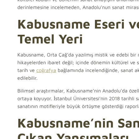
derinlemesine incelemeden, Anadolu’nun sanat miras
Kabusname Eseri v
Temel Yeri
Kabusname, Orta Çağ’da yazılmış mistik ve edebi bir m
hikayelerden ibaret değil; içinde dönemin kültürel ve s
tarih ve
coğrafya
bağlamında incelendiğinde, sanat akı
edilebilir.
Bilimsel araştırmalar, Kabusname’nin Anadolu’da özell
ortaya koyuyor. İstanbul Üniversitesi’nin 2018 tarihl
sanatının motifleriyle büyük örtüşme gösterdiği raporla
Kabusname’nin San
Çıkan Yansımaları