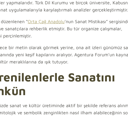
er yapmalarıdır. Türk Dil Kurumu ve birçok üniversite, Kabu
nat uygulamalarıyla karşılaştırmalı analizler gerçekleştirmiştir
n düzenlenen “
Orta Çağ Anadolu
’nun Sanat Mistikası” sergisind
sanatçılara rehberlik etmiştir. Bu tür organize çalışmalar,
 perçinlemiştir.
ece bir metin olarak görmek yerine, ona ait izleri günümüz s
nında yeni keşif kapılarını aralıyor. Agentura Forum’un kayna
tür meraklılarına da ışık tutuyor.
nilenlerle Sanatını
mkün
de sanat ve kültür üretiminde aktif bir şekilde referans alınm
mitolojik ve sembolik zenginlikten nasıl ilham alabileceğinin s