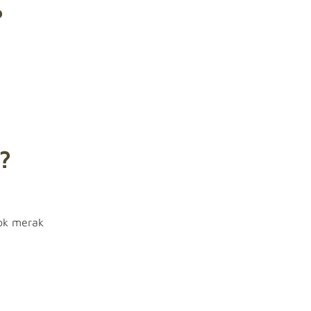
?
?
çok merak