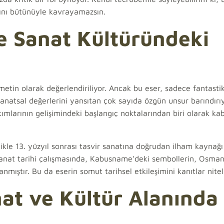
ını bütünüyle kavrayamazsın.
e Sanat Kültüründeki
etin olarak değerlendiriliyor. Ancak bu eser, sadece fantasti
anatsal değerlerini yansıtan çok sayıda özgün unsur barındırıyo
mlarının gelişimindeki başlangıç noktalarından biri olarak ka
ikle 13. yüzyıl sonrası tasvir sanatına doğrudan ilham kaynağ
i sanat tarihi çalışmasında, Kabusname’deki sembollerin, Osman
nmıştır. Bu da eserin somut tarihsel etkileşimini kanıtlar nitel
at ve Kültür Alanında