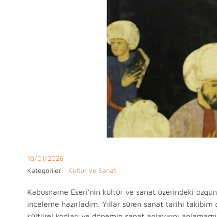
10/01/2026
Kategoriler:
Kültür ve Sanat
Kabusname Eseri’nin kültür ve sanat üzerindeki özgün etk
inceleme hazırladım. Yıllar süren sanat tarihi takibim
kültürel kodları ve dönemin sanat anlayışını anlamamız