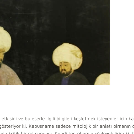
isini ve bu eserle ilgili bilgileri keşfetmek isteyenler için ka
 gösteriyor ki, Kabusname sadece mitolojik bir anlatı olmanın 
da kritik bir rol oynuyor. Kendi tecrübemle söyleyebilirim ki, 