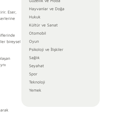
Güzellik ve Moda
Hayvanlar ve Doğa
ir. Eser,
Hukuk
serlerine
Kültür ve Sanat
Otomobil
iflerinde
Oyun
ler bireysel
Psikoloji ve İlişkiler
Sağlık
ulaşan
aynı
Seyahat
Spor
Teknoloji
Yemek
larak