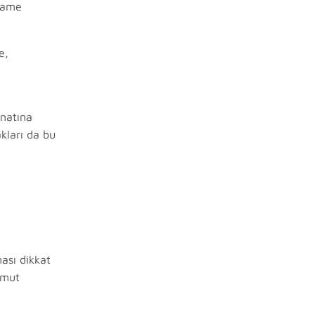
sname
.
e,
anatına
kları da bu
ası dikkat
omut