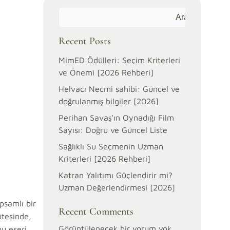
Ara
Recent Posts
MimED Ödülleri: Seçim Kriterleri
ve Önemi [2026 Rehberi]
Helvacı Necmi sahibi: Güncel ve
doğrulanmış bilgiler [2026]
Perihan Savaş’ın Oynadığı Film
Sayısı: Doğru ve Güncel Liste
Sağlıklı Su Seçmenin Uzman
Kriterleri [2026 Rehberi]
Katran Yalıtımı Güçlendirir mi?
Uzman Değerlendirmesi [2026]
psamlı bir
Recent Comments
ötesinde,
Görüntülenecek bir yorum yok.
bu eseri