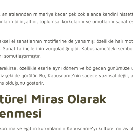
anlatılarından mimariye kadar pek çok alanda kendini hissettir
anların bilinçaltını, toplumsal korkularını ve umutlarını sanat e
sel el sanatlarının motiflerine de yansımış; özellikle halı mot
. Sanat tarihçilerinin vurguladığı gibi, Kabusname’deki sembol
ı somutlaştırmıştır.
erekirse, özellikle eserle aynı dönem ve bölgeden günümüze 
z şekilde görülür. Bu, Kabusname’nin sadece yazınsal değil, 
ns olduğunu gösterir.
ürel Miras Olarak
lenmesi
, koruma ve eğitim kurumlarının Kabusname’yi kültürel miras o