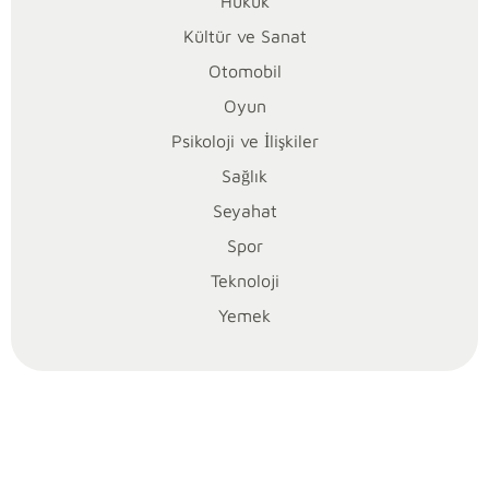
edilen
Hukuk
önemli
Kültür ve Sanat
konu
Otomobil
başlıkları
Oyun
arasında
yer
Psikoloji ve İlişkiler
alıyor.
Sağlık
İnşaat
Seyahat
sektörü
takipçileri
Spor
ve
Teknoloji
yatırımcılar
Yemek
için
bu
bilgi,
projeyi
değerlendirirken
kritik