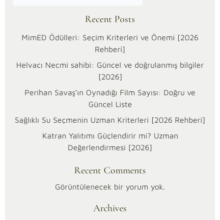
Recent Posts
MimED Ödülleri: Seçim Kriterleri ve Önemi [2026
Rehberi]
Helvacı Necmi sahibi: Güncel ve doğrulanmış bilgiler
[2026]
Perihan Savaş’ın Oynadığı Film Sayısı: Doğru ve
Güncel Liste
Sağlıklı Su Seçmenin Uzman Kriterleri [2026 Rehberi]
Katran Yalıtımı Güçlendirir mi? Uzman
28/01/2026
Değerlendirmesi [2026]
Kategoriler:
Diğer
Recent Comments
Norm
İstanbul
Görüntülenecek bir yorum yok.
Kaç
Archives
Katlı?