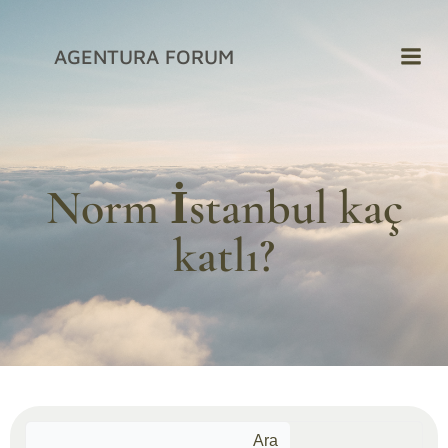
İçeriğe
geç
AGENTURA FORUM
Norm İstanbul kaç
katlı?
Ara