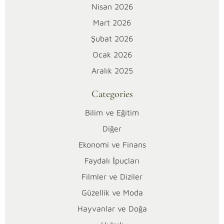
Mimari
Nisan 2026
Yapısının
Mart 2026
Temel
Şubat 2026
Detayları
Ocak 2026
Norm
Aralık 2025
İstanbul’un
kaç
Categories
katlı
olduğu
Bilim ve Eğitim
ve
Diğer
yapısal
Ekonomi ve Finans
özellikleri,
Faydalı İpuçları
son
dönemde
Filmler ve Diziler
gayrimenkul
Güzellik ve Moda
piyasasında
Hayvanlar ve Doğa
merak