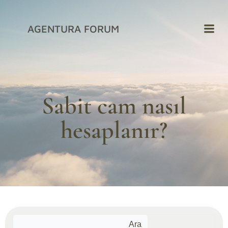
İçeriğe
geç
AGENTURA FORUM
Sabit cam nasıl
hesaplanır?
Ara