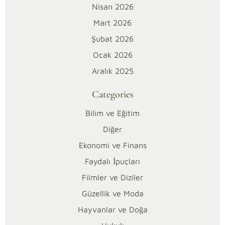
estetik
Nisan 2026
ve
Mart 2026
işlevselliği
bir
Şubat 2026
arada
Ocak 2026
sunması
Aralık 2025
nedeniyle
yapı
Categories
ve
Bilim ve Eğitim
dekorasyonda
sıkça
Diğer
tercih
Ekonomi ve Finans
edilir.
Faydalı İpuçları
Ancak,
doğru
Filmler ve Diziler
sabit
Güzellik ve Moda
cam
Hayvanlar ve Doğa
hesaplaması