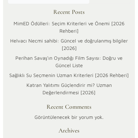
Recent Posts
MimED Ödülleri: Seçim Kriterleri ve Önemi [2026
Rehberi]
Helvacı Necmi sahibi: Güncel ve doğrulanmış bilgiler
[2026]
Perihan Savaş’ın Oynadığı Film Sayısı: Doğru ve
Güncel Liste
Sağlıklı Su Seçmenin Uzman Kriterleri [2026 Rehberi]
Katran Yalıtımı Güçlendirir mi? Uzman
21/02/2026
Değerlendirmesi [2026]
Faydalı
Kategoriler:
İpuçları
Recent Comments
Sabit
Görüntülenecek bir yorum yok.
cam
Archives
kullanımı,