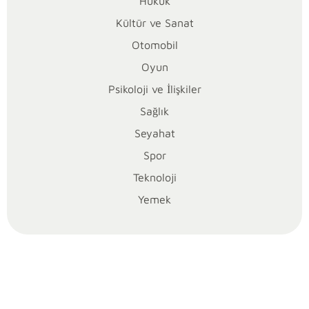
Hukuk
yapılmadığında,
maliyet
Kültür ve Sanat
artabilir
Otomobil
veya
Oyun
montajda
sorunlar
Psikoloji ve İlişkiler
yaşanabilir.
Sağlık
İşte
Seyahat
sabit
Spor
cam
hesaplamasında
Teknoloji
yılların
Yemek
deneyimiyle
edindiğim
somut
bilgileri
ve
Agentura