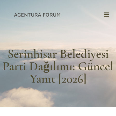
İçeriğe
geç
AGENTURA FORUM
Serinhisar Belediyesi
Parti Dağılımı: Güncel
Yanıt [2026]