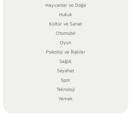
dağılımı
Hayvanlar ve Doğa
aynı
Hukuk
şey
Kültür ve Sanat
değildir.
Okur
Otomobil
çoğu
Oyun
zaman
Psikoloji ve İlişkiler
yalnızca
başkanın
Sağlık
partisinin
Seyahat
peşine
Spor
düşer;
Teknoloji
oysa
yerel
Yemek
siyasette
karar
gücünü
meclis