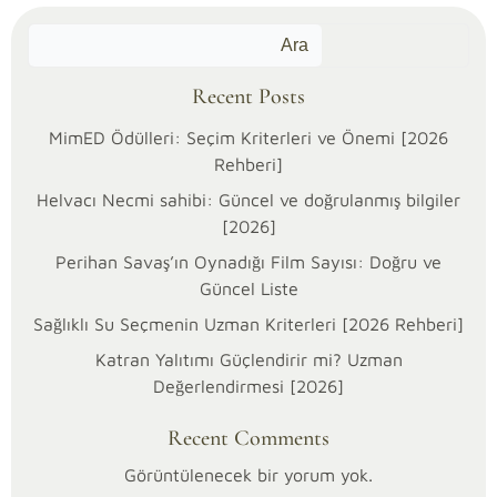
Ara
Recent Posts
MimED Ödülleri: Seçim Kriterleri ve Önemi [2026
Rehberi]
Helvacı Necmi sahibi: Güncel ve doğrulanmış bilgiler
[2026]
Perihan Savaş’ın Oynadığı Film Sayısı: Doğru ve
Güncel Liste
Sağlıklı Su Seçmenin Uzman Kriterleri [2026 Rehberi]
Katran Yalıtımı Güçlendirir mi? Uzman
22/03/2026
Değerlendirmesi [2026]
Kategoriler:
Hukuk
Recent Comments
Serinhisar
Belediyesi’nin
Görüntülenecek bir yorum yok.