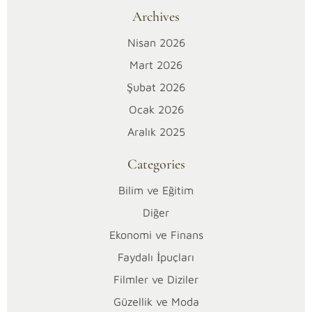
hangi
Archives
partide
olduğunu
Nisan 2026
hızlı
Mart 2026
ve
Şubat 2026
net
biçimde
Ocak 2026
öğrenmek
Aralık 2025
istiyorsan,
en
Categories
kritik
Bilim ve Eğitim
nokta
şu:
Diğer
belediye
Ekonomi ve Finans
yönetimi
Faydalı İpuçları
ile
Filmler ve Diziler
belediye
meclisi
Güzellik ve Moda