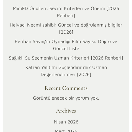
MimED Ödülleri: Seçim Kriterleri ve Önemi [2026
Rehberi]
Helvacı Necmi sahibi: Güncel ve doğrulanmış bilgiler
[2026]
Perihan Savaş’ın Oynadığı Film Sayısı: Doğru ve
Güncel Liste
Sağlıklı Su Seçmenin Uzman Kriterleri [2026 Rehberi]
28/03/2026
Katran Yalıtımı Güçlendirir mi? Uzman
T
Değerlendirmesi [2026]
r
Recent Comments
a
Görüntülenecek bir yorum yok.
Archives
n
Nisan 2026
s
Mart 2026