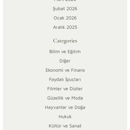
f
Şubat 2026
Ocak 2026
o
Aralık 2025
r
Categories
m
Bilim ve Eğitim
e
Diğer
Ekonomi ve Finans
r
Faydalı İpuçları
s
Filmler ve Diziler
f
Güzellik ve Moda
Hayvanlar ve Doğa
o
Hukuk
r
Kültür ve Sanat