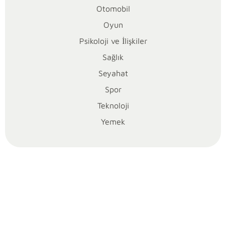
Otomobil
u
Oyun
m
Psikoloji ve İlişkiler
l
Sağlık
Seyahat
a
Spor
r
Teknoloji
Yemek
ı
n
e
d
e