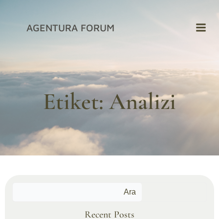
İçeriğe
geç
AGENTURA FORUM
Etiket:
Analizi
Ara
Recent Posts