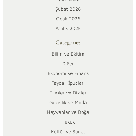
e
Şubat 2026
Ocak 2026
r
Aralık 2025
ş
Categories
e
Bilim ve Eğitim
y
Diğer
Ekonomi ve Finans
i
Faydalı İpuçları
b
Filmler ve Diziler
i
Güzellik ve Moda
Hayvanlar ve Doğa
l
Hukuk
i
Kültür ve Sanat