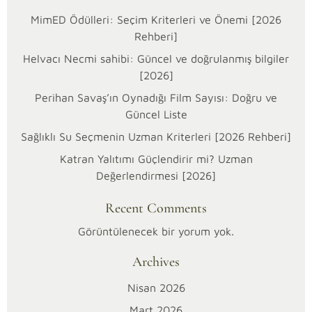
MimED Ödülleri: Seçim Kriterleri ve Önemi [2026
Rehberi]
Helvacı Necmi sahibi: Güncel ve doğrulanmış bilgiler
[2026]
Perihan Savaş’ın Oynadığı Film Sayısı: Doğru ve
Güncel Liste
Sağlıklı Su Seçmenin Uzman Kriterleri [2026 Rehberi]
25/01/2026
Katran Yalıtımı Güçlendirir mi? Uzman
S
Değerlendirmesi [2026]
i
Recent Comments
r
Görüntülenecek bir yorum yok.
Archives
i
Nisan 2026
h
Mart 2026