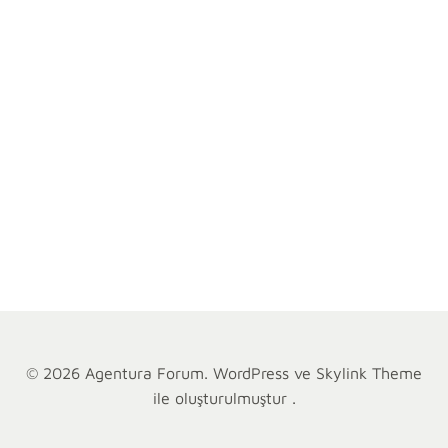
kolaylaştıran
bir
yapay
zeka
asistanı
olarak
öne
[…]
Devamı
© 2026 Agentura Forum. WordPress ve Skylink Theme
ile oluşturulmuştur .