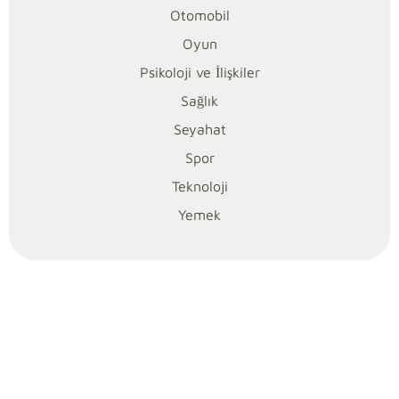
Otomobil
y
Oyun
o
Psikoloji ve İlişkiler
r
Sağlık
Seyahat
m
Spor
u
Teknoloji
Yemek
?
Teknoloji
dünyasında
Siri,
yıllardır
kullanıcıların
hayatını