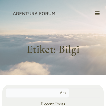
İçeriğe
geç
AGENTURA FORUM
Etiket:
Bilgi
Ara
Recent Posts