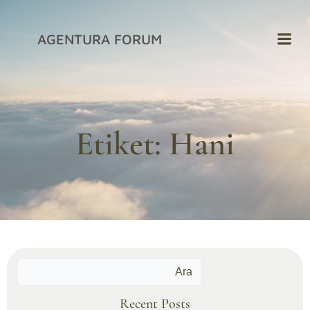
İçeriğe
geç
AGENTURA FORUM
Etiket:
Hani
Ara
Recent Posts