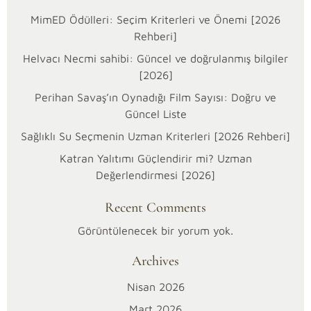
MimED Ödülleri: Seçim Kriterleri ve Önemi [2026
Rehberi]
Helvacı Necmi sahibi: Güncel ve doğrulanmış bilgiler
[2026]
Perihan Savaş’ın Oynadığı Film Sayısı: Doğru ve
Güncel Liste
Sağlıklı Su Seçmenin Uzman Kriterleri [2026 Rehberi]
26/03/2026
Katran Yalıtımı Güçlendirir mi? Uzman
H
Değerlendirmesi [2026]
a
Recent Comments
n
Görüntülenecek bir yorum yok.
Archives
i
Nisan 2026
B
Mart 2026