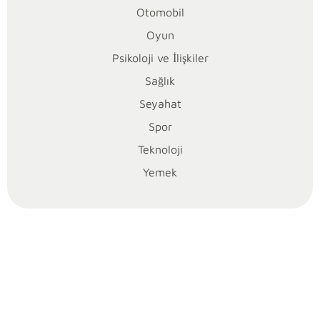
Otomobil
m
Oyun
B
Psikoloji ve İlişkiler
o
Sağlık
Seyahat
y
Spor
n
Teknoloji
Yemek
u
n
d
a
A