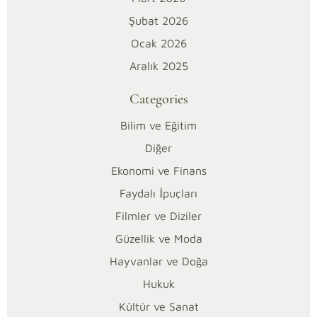
ü
Şubat 2026
Ocak 2026
k
Aralık 2025
l
Categories
ü
Bilim ve Eğitim
m
Diğer
Ekonomi ve Finans
B
Faydalı İpuçları
ü
Filmler ve Diziler
k
Güzellik ve Moda
Hayvanlar ve Doğa
l
Hukuk
ü
Kültür ve Sanat