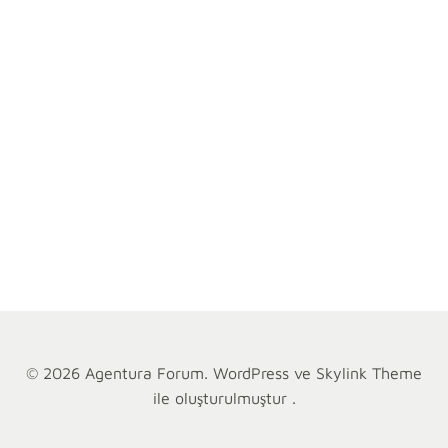
kolaylaştıran
bir
yapay
zeka
asistanı
olarak
öne
[…]
Devamı
© 2026 Agentura Forum. WordPress ve Skylink Theme
ile oluşturulmuştur .