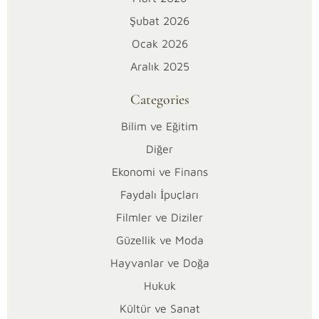
e
Şubat 2026
Ocak 2026
r
Aralık 2025
ş
Categories
e
Bilim ve Eğitim
y
Diğer
Ekonomi ve Finans
i
Faydalı İpuçları
b
Filmler ve Diziler
i
Güzellik ve Moda
Hayvanlar ve Doğa
l
Hukuk
i
Kültür ve Sanat