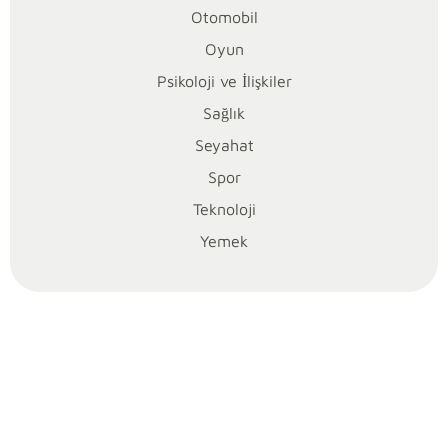
Otomobil
y
Oyun
o
Psikoloji ve İlişkiler
r
Sağlık
Seyahat
m
Spor
u
Teknoloji
Yemek
?
Teknoloji
dünyasında
Siri,
yıllardır
kullanıcıların
hayatını