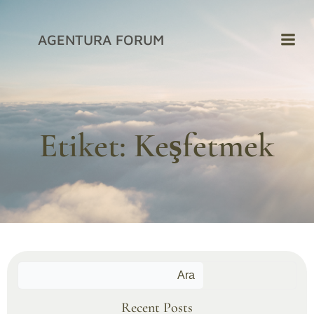
İçeriğe
geç
AGENTURA FORUM
Etiket:
Keşfetmek
Ara
Recent Posts