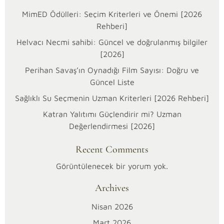
MimED Ödülleri: Seçim Kriterleri ve Önemi [2026
Rehberi]
Helvacı Necmi sahibi: Güncel ve doğrulanmış bilgiler
[2026]
Perihan Savaş’ın Oynadığı Film Sayısı: Doğru ve
Güncel Liste
Sağlıklı Su Seçmenin Uzman Kriterleri [2026 Rehberi]
25/01/2026
Katran Yalıtımı Güçlendirir mi? Uzman
S
Değerlendirmesi [2026]
i
Recent Comments
r
Görüntülenecek bir yorum yok.
Archives
i
Nisan 2026
h
Mart 2026