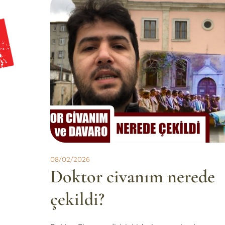
08/02/2026
Doktor civanım nerede
çekildi?