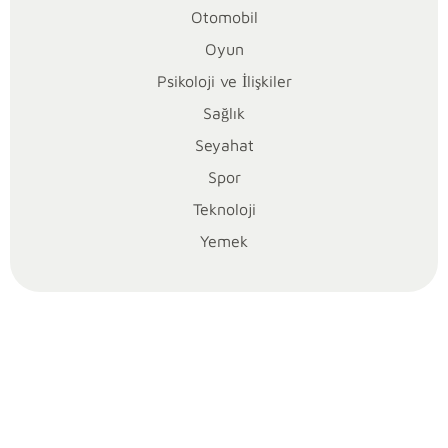
Otomobil
p
Oyun
i
Psikoloji ve İlişkiler
l
Sağlık
Seyahat
y
Spor
i
Teknoloji
Yemek
y
o
r
m
u