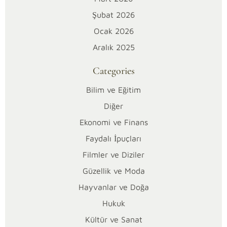
a
Şubat 2026
Ocak 2026
u
Aralık 2025
n
Categories
c
Bilim ve Eğitim
h
Diğer
Ekonomi ve Finans
e
Faydalı İpuçları
r
Filmler ve Diziler
ç
Güzellik ve Moda
Hayvanlar ve Doğa
o
Hukuk
k
Kültür ve Sanat