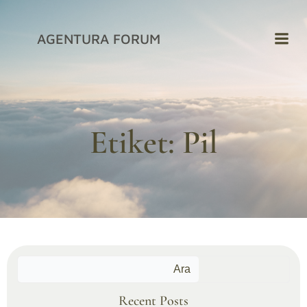
İçeriğe
geç
AGENTURA FORUM
Etiket:
Pil
Ara
Recent Posts