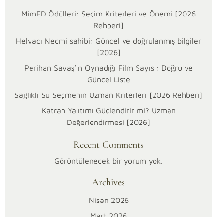
MimED Ödülleri: Seçim Kriterleri ve Önemi [2026
Rehberi]
Helvacı Necmi sahibi: Güncel ve doğrulanmış bilgiler
[2026]
Perihan Savaş’ın Oynadığı Film Sayısı: Doğru ve
Güncel Liste
Sağlıklı Su Seçmenin Uzman Kriterleri [2026 Rehberi]
01/03/2026
Katran Yalıtımı Güçlendirir mi? Uzman
N
Değerlendirmesi [2026]
o
Recent Comments
v
Görüntülenecek bir yorum yok.
Archives
a
Nisan 2026
l
Mart 2026