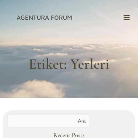
İçeriğe
geç
AGENTURA FORUM
Etiket:
Yerleri
Ara
Recent Posts