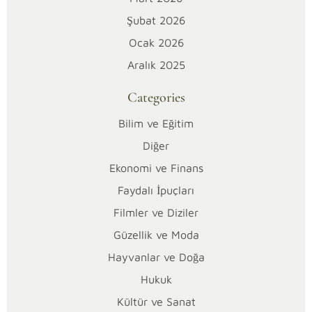
C
Şubat 2026
Ocak 2026
o
Aralık 2025
n
Categories
t
Bilim ve Eğitim
r
Diğer
Ekonomi ve Finans
o
Faydalı İpuçları
l
Filmler ve Diziler
ç
Güzellik ve Moda
Hayvanlar ve Doğa
e
Hukuk
k
Kültür ve Sanat