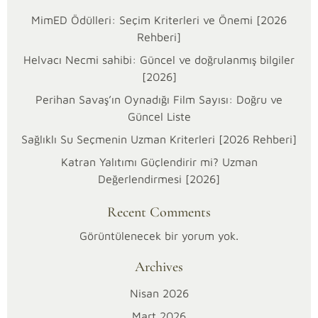
MimED Ödülleri: Seçim Kriterleri ve Önemi [2026
Rehberi]
Helvacı Necmi sahibi: Güncel ve doğrulanmış bilgiler
[2026]
Perihan Savaş’ın Oynadığı Film Sayısı: Doğru ve
Güncel Liste
Sağlıklı Su Seçmenin Uzman Kriterleri [2026 Rehberi]
26/03/2026
Katran Yalıtımı Güçlendirir mi? Uzman
O
Değerlendirmesi [2026]
u
Recent Comments
t
Görüntülenecek bir yorum yok.
Archives
O
Nisan 2026
f
Mart 2026