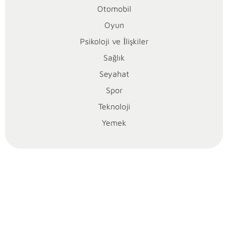
Otomobil
i
Oyun
m
Psikoloji ve İlişkiler
y
Sağlık
Seyahat
e
Spor
r
Teknoloji
Yemek
l
e
r
i
: