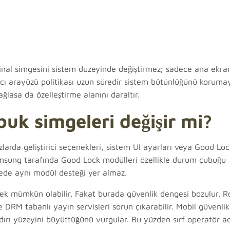
inal simgesini sistem düzeyinde değiştirmez; sadece ana ekra
anıcı arayüzü politikası uzun süredir sistem bütünlüğünü korumay
ğlasa da özelleştirme alanını daraltır.
buk simgeleri değişir mi?
larda geliştirici seçenekleri, sistem UI ayarları veya Good Loc
Samsung tarafında Good Lock modülleri özellikle durum çubuğu
ede aynı modül desteği yer almaz.
rmek mümkün olabilir. Fakat burada güvenlik dengesi bozulur. R
DRM tabanlı yayın servisleri sorun çıkarabilir. Mobil güvenlik
dırı yüzeyini büyüttüğünü vurgular. Bu yüzden sırf operatör ad