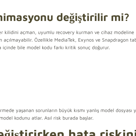
nimasyonu değiştirilir mi?
oader kilidini açman, uyumlu recovery kurman ve cihaz modelin
n açılmayabilir. Özellikle MediaTek, Exynos ve Snapdragon ta
a içinde bile model kodu farkı kritik sonuç doğurur.
ştirmede yaşanan sorunların büyük kısmı yanlış model dosyası
model kodunu atlar. Asıl risk burada başlar.
ğiştirirken hata riskin