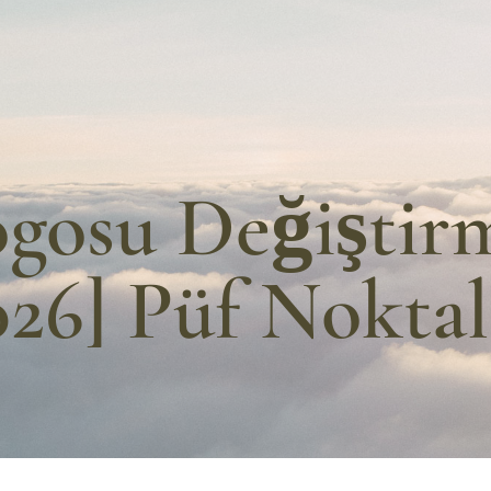
ogosu Değiştir
026] Püf Noktal