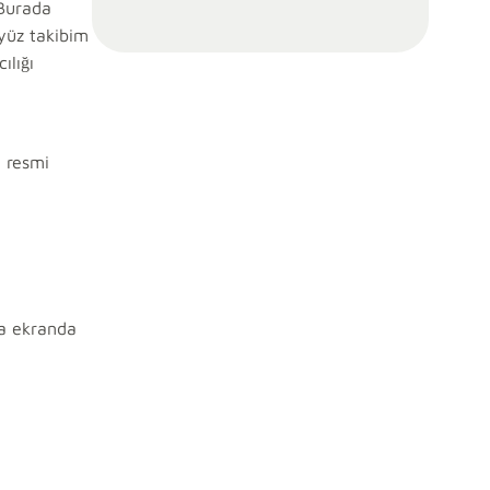
 Burada
yüz takibim
ılığı
n resmi
na ekranda