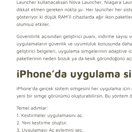
Launcher kullanacaksan Nova Launcher, Niagara Launc
dikkat etmen gereken nokta şu: Her launcher her sis
gösteriyor ki düşük RAM’li cihazlarda ağır ikon paketl
olumsuz etkiler.
Güvenilirlik açısından geliştirici puanı, indirme sayıs
uygulamaların güvenlik ve uyumluluk konusunda daha iy
geliştirici belgeleri, uygulama simgelerinin adaptive ic
paketlerinin neden bozuk ya da kesik göründüğünü açı
iPhone’da uygulama simg
iPhone’da gerçek sistem simgesini her uygulama için
yeni bir simge görünümü oluşturabilirsin. Bu yöntem öze
Temel adımlar:
1. Kestirmeler uygulamasını aç.
2. Yeni kestirme oluştur.
3. Uygulamayı Aç eylemini seç.