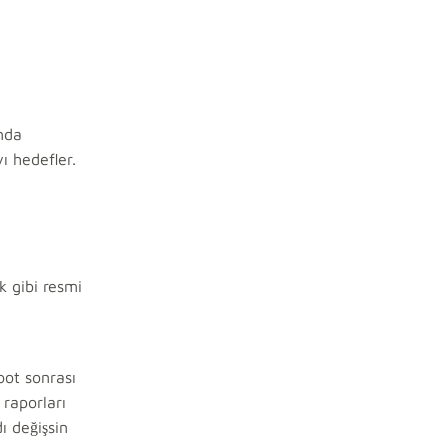
nda
ı hedefler.
k gibi resmi
oot sonrası
 raporları
ı değişsin