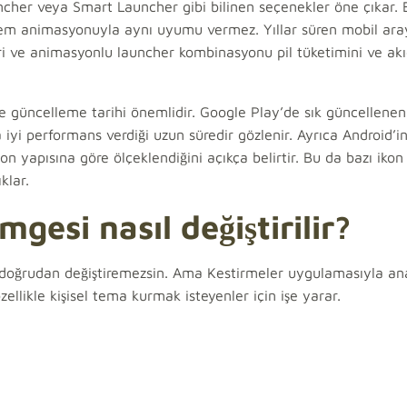
her veya Smart Launcher gibi bilinen seçenekler öne çıkar.
tem animasyonuyla aynı uyumu vermez. Yıllar süren mobil ara
eri ve animasyonlu launcher kombinasyonu pil tüketimini ve akıc
ı ve güncelleme tarihi önemlidir. Google Play’de sık güncellenen
i performans verdiği uzun süredir gözlenir. Ayrıca Android’i
on yapısına göre ölçeklendiğini açıkça belirtir. Bu da bazı ikon
klar.
esi nasıl değiştirilir?
 doğrudan değiştiremezsin. Ama Kestirmeler uygulamasıyla a
llikle kişisel tema kurmak isteyenler için işe yarar.