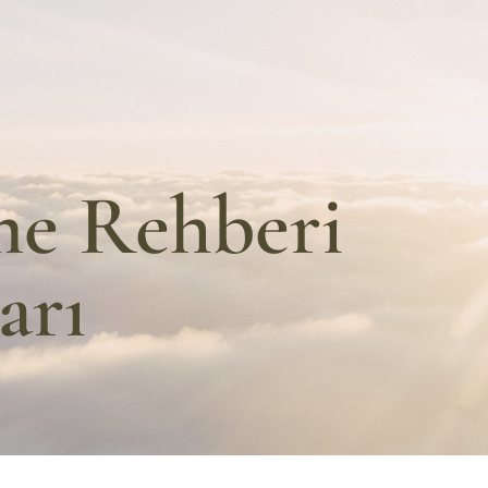
me Rehberi
arı