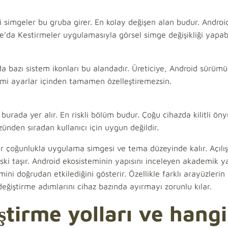
simgeler bu gruba girer. En kolay değişen alan budur. Andro
one’da Kestirmeler uygulamasıyla görsel simge değişikliği yapabi
da bazı sistem ikonları bu alandadır. Üreticiye, Android sürüm
smi ayarlar içinden tamamen özelleştiremezsin.
rada yer alır. En riskli bölüm budur. Çoğu cihazda kilitli öny
ünden sıradan kullanıcı için uygun değildir.
r çoğunlukla uygulama simgesi ve tema düzeyinde kalır. Açılı
ski taşır. Android ekosisteminin yapısını inceleyen akademik y
mini doğrudan etkilediğini gösterir. Özellikle farklı arayüzlerin
eğiştirme adımlarını cihaz bazında ayırmayı zorunlu kılar.
ştirme yolları ve hangi