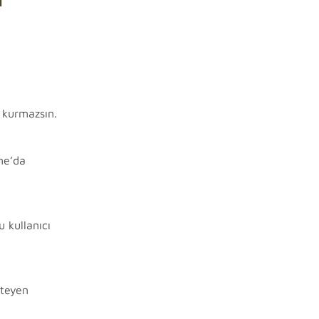
 kurmazsın.
one’da
 kullanıcı
steyen