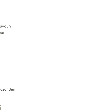
e uygun
banlı
 yüzünden
i