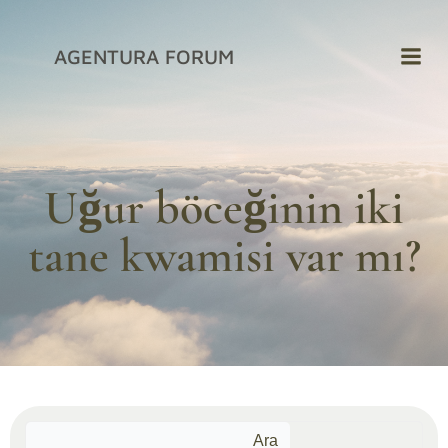
İçeriğe
geç
AGENTURA FORUM
Uğur böceğinin iki
tane kwamisi var mı?
Ara