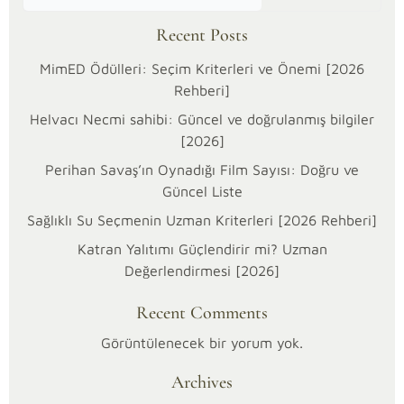
Recent Posts
MimED Ödülleri: Seçim Kriterleri ve Önemi [2026
Rehberi]
Helvacı Necmi sahibi: Güncel ve doğrulanmış bilgiler
[2026]
Perihan Savaş’ın Oynadığı Film Sayısı: Doğru ve
Güncel Liste
Sağlıklı Su Seçmenin Uzman Kriterleri [2026 Rehberi]
Katran Yalıtımı Güçlendirir mi? Uzman
31/12/2025
Değerlendirmesi [2026]
Kültür
ve
Kategoriler:
Recent Comments
Sanat
Görüntülenecek bir yorum yok.
Uğur
Archives
Böceğinin
Kwamisi