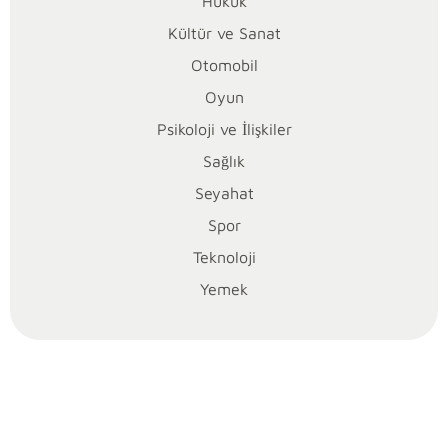
metaforik
Hukuk
anlamlarıyla
Kültür ve Sanat
kültürel
Otomobil
üretim
Oyun
arasındaki
derin
Psikoloji ve İlişkiler
bağlantının
Sağlık
açığa
Seyahat
çıkarılmasını
Spor
sağlar.
Seninle
Teknoloji
bu
Yemek
yazıda,
yıllar
süren
kültür
ve
sanat