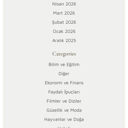
Nisan 2026
Sayısı
Mart 2026
kavramı,
kültür-
Şubat 2026
sanattan
Ocak 2026
doğrudan
Aralık 2025
etkilenerek
şekillenen
Categories
özgün
bir
Bilim ve Eğitim
fenomendir.
Diğer
Bu
Ekonomi ve Finans
kavram,
Faydalı İpuçları
doğayı
sembolize
Filmler ve Diziler
eden
Güzellik ve Moda
uğur
Hayvanlar ve Doğa
böceğinin