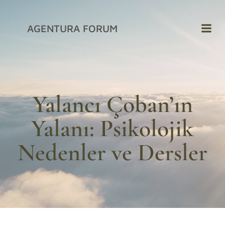
İçeriğe
geç
AGENTURA FORUM
Yalancı Çoban’ın
Yalanı: Psikolojik
Nedenler ve Dersler