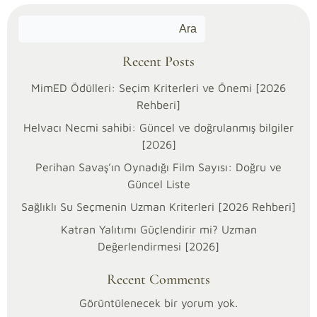
Ara
Recent Posts
MimED Ödülleri: Seçim Kriterleri ve Önemi [2026
Rehberi]
Helvacı Necmi sahibi: Güncel ve doğrulanmış bilgiler
[2026]
Perihan Savaş’ın Oynadığı Film Sayısı: Doğru ve
Güncel Liste
Sağlıklı Su Seçmenin Uzman Kriterleri [2026 Rehberi]
Katran Yalıtımı Güçlendirir mi? Uzman
18/03/2026
Değerlendirmesi [2026]
Kültür
ve
Kategoriler:
Recent Comments
Sanat
Görüntülenecek bir yorum yok.
Birinin