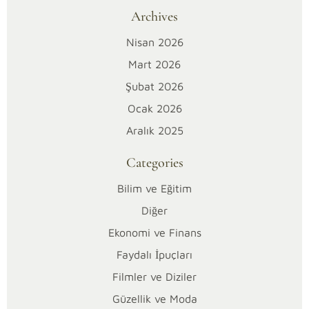
Archives
sürekli
abarttığını
Nisan 2026
ya
Mart 2026
da
yalan
Şubat 2026
söylediğini
Ocak 2026
fark
Aralık 2025
ettiğinde
en
Categories
büyük
sorun,
Bilim ve Eğitim
sadece
Diğer
o
Ekonomi ve Finans
kişiye
Faydalı İpuçları
kızmak
olmaz;
Filmler ve Diziler
bir
Güzellik ve Moda
süre