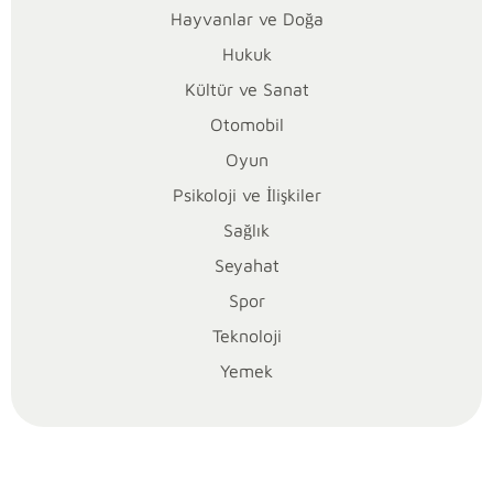
Hayvanlar ve Doğa
sonra
doğru
Hukuk
söylediğinde
Kültür ve Sanat
bile
Otomobil
ona
Oyun
inanmakta
zorlanırsın.
Psikoloji ve İlişkiler
Yalancı
Sağlık
Çoban
Seyahat
hikâyesi
Spor
tam
da
Teknoloji
bu
Yemek
kırılmayı
anlatır:
Güven
bir