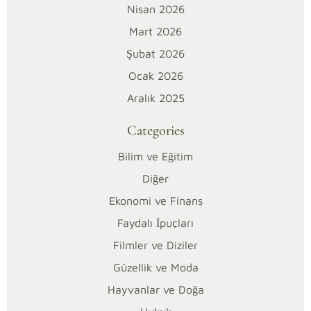
Nisan 2026
ve
Mart 2026
kültür
sanat
Şubat 2026
ile
Ocak 2026
kurdukları
Aralık 2025
derin
bağ,
Categories
günümüzde
saygın
Bilim ve Eğitim
bir
Diğer
sosyal
Ekonomi ve Finans
ve
Faydalı İpuçları
kültürel
miras
Filmler ve Diziler
olarak
Güzellik ve Moda
inceleniyor.
Hayvanlar ve Doğa
Kimin