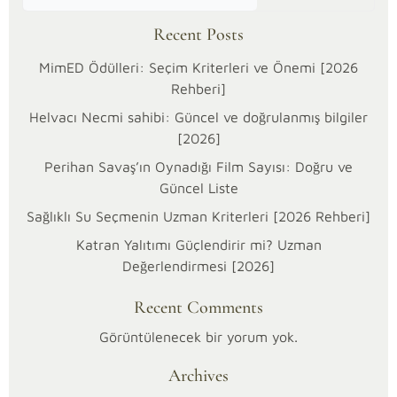
Recent Posts
MimED Ödülleri: Seçim Kriterleri ve Önemi [2026
Rehberi]
Helvacı Necmi sahibi: Güncel ve doğrulanmış bilgiler
[2026]
Perihan Savaş’ın Oynadığı Film Sayısı: Doğru ve
Güncel Liste
Sağlıklı Su Seçmenin Uzman Kriterleri [2026 Rehberi]
Katran Yalıtımı Güçlendirir mi? Uzman
14/02/2026
Değerlendirmesi [2026]
Kültür
ve
Kategoriler:
Recent Comments
Sanat
Görüntülenecek bir yorum yok.
Hasanabi’nin
Archives
ailesinin
kökeni