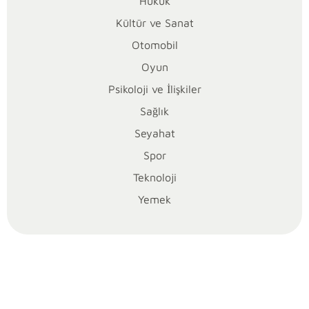
bu
Hukuk
zengin
Kültür ve Sanat
geçmişten
Otomobil
geldiğini
Oyun
ve
sanatın
Psikoloji ve İlişkiler
aile
Sağlık
içinde
Seyahat
nasıl
Spor
birleştirici
bir
Teknoloji
unsur
Yemek
olduğunu
anlamak,
aslında
modern
toplum
içindeki