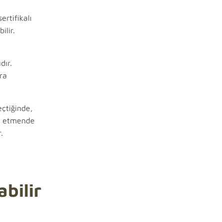
ertifikalı
ilir.
dır.
ra
çtiğinde,
rj etmende
.
abilir