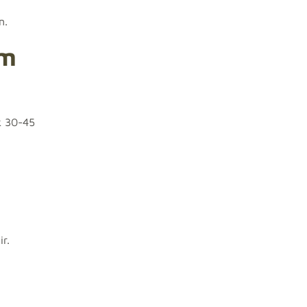
n.
am
k 30-45
r.