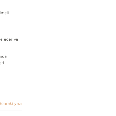
lmeli.
ze eder ve
unda
eri
Sonraki yazı