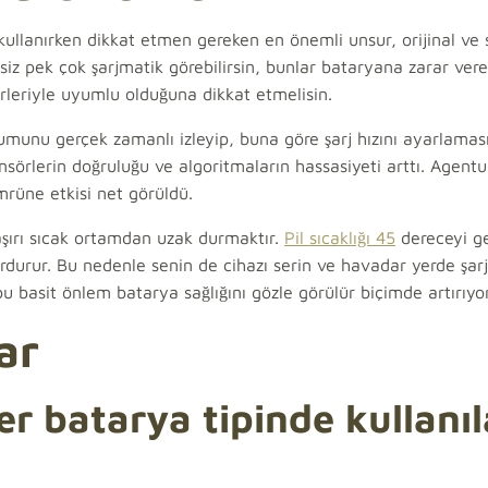
kullanırken dikkat etmen gereken en önemli unsur, orijinal ve s
iz pek çok şarjmatik görebilirsin, bunlar bataryana zarar vereb
erleriyle uyumlu olduğuna dikkat etmelisin.
umunu gerçek zamanlı izleyip, buna göre şarj hızını ayarlaması
ensörlerin doğruluğu ve algoritmaların hassasiyeti arttı. Agentu
mrüne etkisi net görüldü.
 aşırı sıcak ortamdan uzak durmaktır.
Pil sıcaklığı 45
dereceyi ge
durdurur. Bu nedenle senin de cihazı serin ve havadar yerde şa
 bu basit önlem batarya sağlığını gözle görülür biçimde artırıyor
ar
er batarya tipinde kullanıl