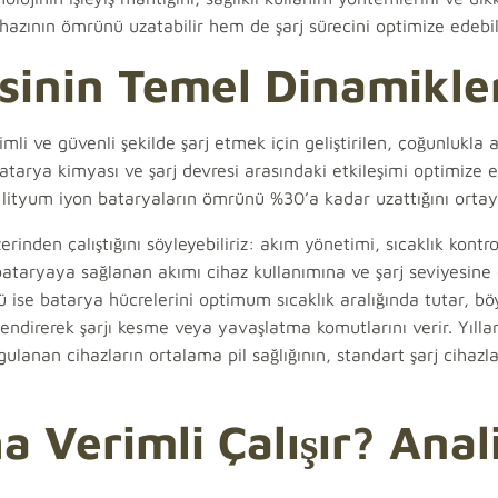
azının ömrünü uzatabilir hem de şarj sürecini optimize edebili
sinin Temel Dinamikle
li ve güvenli şekilde şarj etmek için geliştirilen, çoğunlukla ak
batarya kimyası ve şarj devresi arasındaki etkileşimi optimize 
 lityum iyon bataryaların ömrünü %30’a kadar uzattığını ortay
rinden çalıştığını söyleyebiliriz: akım yönetimi, sıcaklık kontr
aryaya sağlanan akımı cihaz kullanımına ve şarj seviyesine
ü ise batarya hücrelerini optimum sıcaklık aralığında tutar, böy
endirerek şarjı kesme veya yavaşlatma komutlarını verir. Yılla
gulanan cihazların ortalama pil sağlığının, standart şarj cihazl
a Verimli Çalışır? Anal