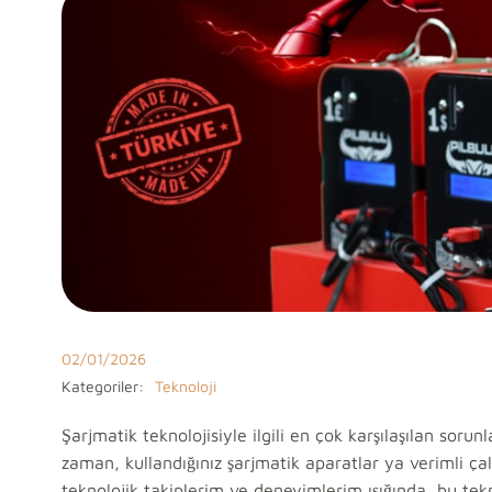
02/01/2026
Kategoriler:
Teknoloji
Şarjmatik teknolojisiyle ilgili en çok karşılaşılan sor
zaman, kullandığınız şarjmatik aparatlar ya verimli çal
teknolojik takiplerim ve deneyimlerim ışığında, bu tekn