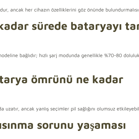
dur, ancak her cihazın özelliklerini göz önünde bulundurmalısı
 kadar sürede bataryayı t
modeline bağlıdır; hızlı şarj modunda genellikle %70-80 dolulu
atarya ömrünü ne kadar
zatır, ancak yanlış seçimler pil sağlığını olumsuz etkileyebili
ı ısınma sorunu yaşaması