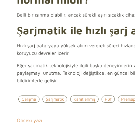
Belli bir ısınma olabilir, ancak sürekli aşırı sıcaklık c
Şarjmatik ile hızlı şarj
Hızlı şarj bataryaya yüksek akım vererek süreci hızland
koruyucu devreler içerir.
Eğer şarjmatik teknolojisiyle ilgili başka deneyimler
paylaşmayı unutma. Teknoloji değiştikçe, en güncel bil
bildirimlerle gelişir.
Çalışma
Şarjmatik
Kanıtlanmış
Püf
Prensip
Yazı
Önceki yazı