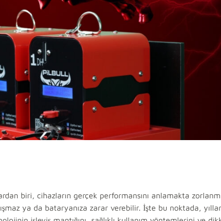
unlardan biri, cihazların gerçek performansını anlamakta zorlanm
ışmaz ya da bataryanıza zarar verebilir. İşte bu noktada, yılla
olojinin işleyiş mantığını, sağlıklı kullanım yöntemlerini ve di