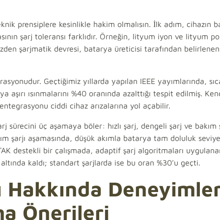
teknik prensiplere kesinlikle hakim olmalısın. İlk adım, cihazın 
ının şarj toleransı farklıdır. Örneğin, lityum iyon ve lityum p
u yüzden şarjmatik devresi, batarya üreticisi tarafından belirle
ibrasyonudur. Geçtiğimiz yıllarda yapılan IEEE yayımlarında, sıc
ya aşırı ısınmalarını %40 oranında azalttığı tespit edilmiş. Ken
entegrasyonu ciddi cihaz arızalarına yol açabilir.
j sürecini üç aşamaya böler: hızlı şarj, dengeli şarj ve bakım ş
akım şarjı aşamasında, düşük akımla batarya tam doluluk seviy
İTAK destekli bir çalışmada, adaptif şarj algoritmaları uygulana
ltında kaldı; standart şarjlarda ise bu oran %30’u geçti.
mı Hakkında Deneyimle
a Önerileri