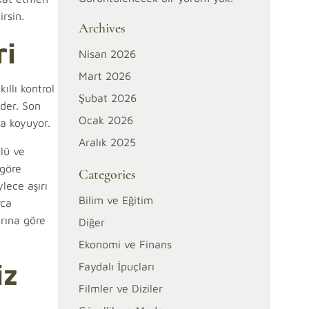
rsin.
Archives
ri
Nisan 2026
Mart 2026
ıllı kontrol
Şubat 2026
eder. Son
Ocak 2026
a koyuyor.
Aralık 2025
olü ve
 göre
Categories
lece aşırı
Bilim ve Eğitim
rca
arına göre
Diğer
Ekonomi ve Finans
iz
Faydalı İpuçları
Filmler ve Diziler