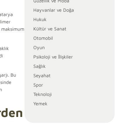
Güzellik ve Moda
Hayvanlar ve Doğa
batarya
Hukuk
olimer
Kültür ve Sanat
nen maksimum
Otomobil
Oyun
aklık
di
Psikoloji ve İlişkiler
Sağlık
arjı. Bu
Seyahat
esinde
Spor
n
Teknoloji
Yemek
rden