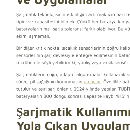
Şarjmatik teknolojisinin etkinliğini artırmak için bazı 
tipini ve kapasitesini bilmek. Çünkü her batarya kimyas
bataryaların hızlı şarja toleransı farklı olabiliyor. B
akımı aşmamalı.
Bir diğer kritik nokta, sıcaklık sensörlerinin doğru kal
sensörlerinin şarj devresiyle entegre edilmesinin batar
tecrübemle söyleyebilirim ki, yanlış veya eksik sensör 
Şarjmatiklerin çoğu, adaptif algoritmalar kullanarak şar
süreç, pil sağlığının korunmasını
amaçlar
. Özellikle b
tutulur ve aşırı şarj önlenir. 2024 yılında yapılan TÜB
bataryaların 800 döngü sonrası kapasite kaybı %15’in a
Şarjmatik Kullanı
Yola Çıkan Uygulam