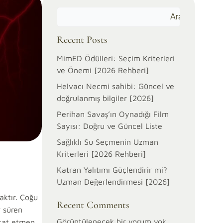
Ara
Recent Posts
MimED Ödülleri: Seçim Kriterleri
ve Önemi [2026 Rehberi]
Helvacı Necmi sahibi: Güncel ve
doğrulanmış bilgiler [2026]
Perihan Savaş’ın Oynadığı Film
Sayısı: Doğru ve Güncel Liste
Sağlıklı Su Seçmenin Uzman
Kriterleri [2026 Rehberi]
Katran Yalıtımı Güçlendirir mi?
Uzman Değerlendirmesi [2026]
aktır. Çoğu
Recent Comments
r süren
Görüntülenecek bir yorum yok.
kkat etmen