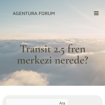
İçeriğe
geç
AGENTURA FORUM
Transit 2.5 fren
merkezi nerede?
Ara