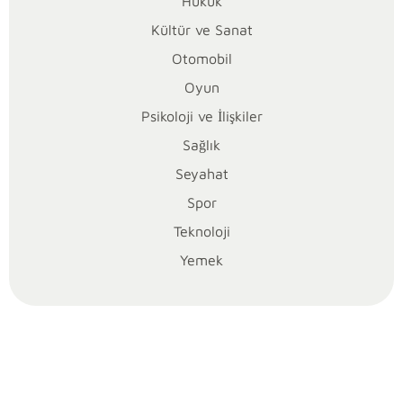
endişe
Hukuk
yaratabilir.
Kültür ve Sanat
Frenler
Otomobil
aracın
Oyun
en
kritik
Psikoloji ve İlişkiler
güvenlik
Sağlık
unsurlarındandır;
Seyahat
bu
nedenle
Spor
sorunun
Teknoloji
kaynağını
Yemek
doğru
belirlemek
ve
çözüm
için
uzman