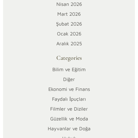
Nerede?
Nisan 2026
Kesin
Mart 2026
Çözüm
Şubat 2026
ve
Uzman
Ocak 2026
İpuçları
Aralık 2025
Transit
Categories
2.5
modelinin
Bilim ve Eğitim
fren
Diğer
sistemiyle
Ekonomi ve Finans
ilgili
Faydalı İpuçları
yaşadığın
sorun
Filmler ve Diziler
hayatında
Güzellik ve Moda
büyük
Hayvanlar ve Doğa
bir