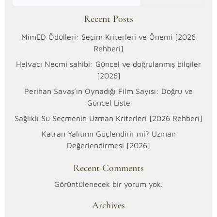
Recent Posts
MimED Ödülleri: Seçim Kriterleri ve Önemi [2026
Rehberi]
Helvacı Necmi sahibi: Güncel ve doğrulanmış bilgiler
[2026]
Perihan Savaş’ın Oynadığı Film Sayısı: Doğru ve
Güncel Liste
Sağlıklı Su Seçmenin Uzman Kriterleri [2026 Rehberi]
Katran Yalıtımı Güçlendirir mi? Uzman
12/01/2026
Değerlendirmesi [2026]
Kategoriler:
Otomobil
Recent Comments
Transit
2.5
Görüntülenecek bir yorum yok.
Fren
Archives
Merkezi